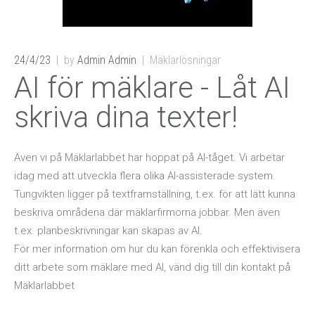
24/4/23
by
Admin Admin
Mäklarlösningar
AI för mäklare - Låt AI
skriva dina texter!
Även vi på Mäklarlabbet har hoppat på AI-tåget. Vi arbetar
idag med att utveckla flera olika AI-assisterade system.
Tungvikten ligger på textframställning, t.ex. för att lätt kunna
beskriva områdena där mäklarfirmorna jobbar. Men även
t.ex. planbeskrivningar kan skapas av AI.
För mer information om hur du kan förenkla och effektivisera
ditt arbete som mäklare med AI, vänd dig till din kontakt på
Mäklarlabbet