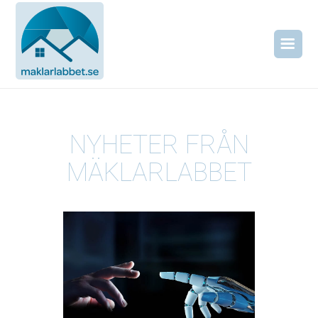
NYHETER FRÅN
MÄKLARLABBET