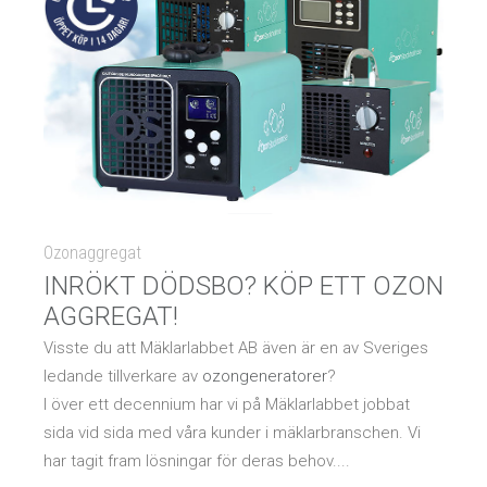
Ozonaggregat
INRÖKT DÖDSBO? KÖP ETT OZON
AGGREGAT!
Visste du att Mäklarlabbet AB även är en av Sveriges
ledande tillverkare av
ozongeneratorer
?
I över ett decennium har vi på Mäklarlabbet jobbat
sida vid sida med våra kunder i mäklarbranschen. Vi
har tagit fram lösningar för deras behov....