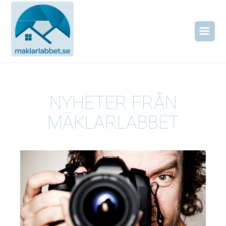
NYHETER FRÅN
MÄKLARLABBET