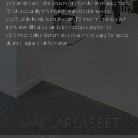
som användare i våra system. Vi använder även uppgifterna
för att skicka dig information, marknadsföring och
uppföljande kundundersökningar. För mer information och
instruktion till hur du kan ta bort dessa uppgifter se
vår
privacy policy
. Genom att skicka in dina uppgifter godtar
du att vi lagrar din information.
MÄKLARLABBET